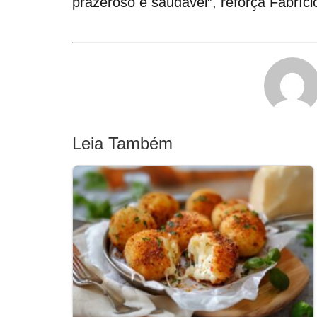
prazeroso e saudável”, reforça Fabríci
Leia Também