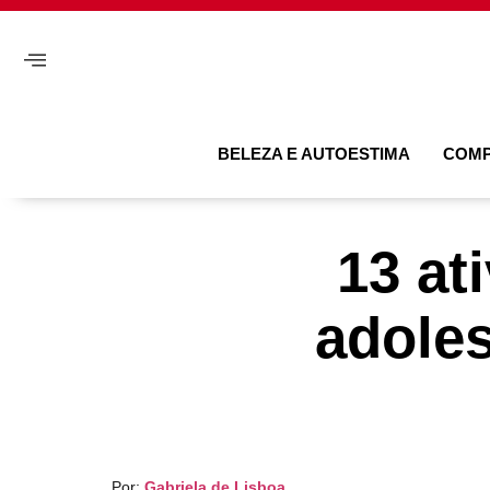
BELEZA E AUTOESTIMA
COM
13 at
adoles
Por:
Gabriela de Lisboa