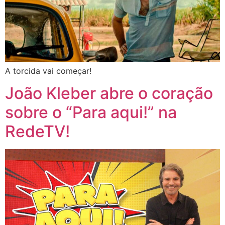
A torcida vai começar!
João Kleber abre o coração
sobre o “Para aqui!” na
RedeTV!