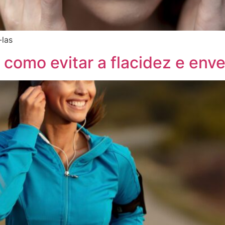
-las
 como evitar a flacidez e env