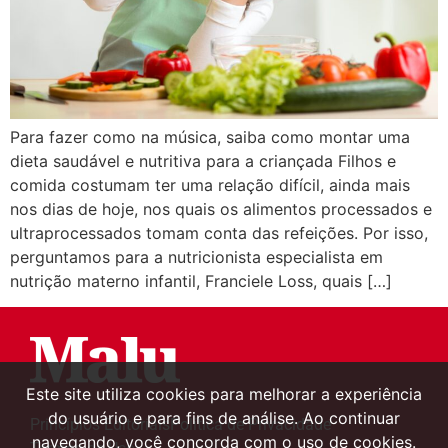
Para fazer como na música, saiba como montar uma
dieta saudável e nutritiva para a criançada Filhos e
comida costumam ter uma relação difícil, ainda mais
nos dias de hoje, nos quais os alimentos processados e
ultraprocessados tomam conta das refeições. Por isso,
perguntamos para a nutricionista especialista em
nutrição materno infantil, Franciele Loss, quais […]
Este site utiliza cookies para melhorar a experiência
do usuário e para fins de análise. Ao continuar
Princípios Editoriais
Política de Privacidade
navegando, você concorda com o uso de cookies.