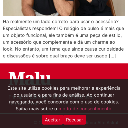
Há realmente um lado correto para usar o acessório?
Especialistas respondem! O relógio de pulso é mais que
um objeto funcional, ele também é uma peça de estilo,
um acessório que complementa e dá um charme ao
look. No entanto, um tema que ainda causa curiosidade
e discussões é sobre qual braço deve ser usado […]
Este site utiliza cookies para melhorar a experiência
do usuário e para fins de análise. Ao continuar
Princípios Editoriais
Política de Privacidade
navegando, você concorda com o uso de cookies.
Termos de Uso
Saiba mais sobre o
modo de consentimento
.
Aceitar
Recusar
© Copyright 2000-2024 Editora Alto Astral.