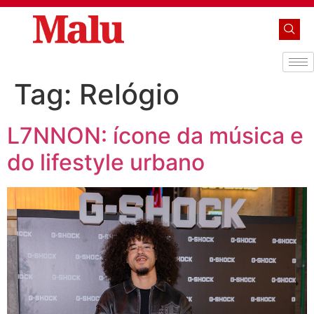
Tag:
Relógio
L7NNON: ícone da música e
do lifestyle urbano