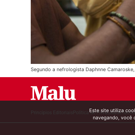
Segundo a nefrologista Daphnne Camaroske, d
Este site utiliza co
Princípios Editoriais
Política de Privacidade
Termo
navegando, você 