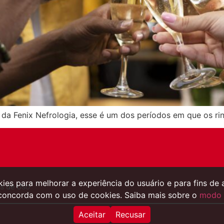
a Fenix Nefrologia, esse é um dos períodos em que os ri
okies para melhorar a experiência do usuário e para fins de 
s de Uso
concorda com o uso de cookies. Saiba mais sobre o
modo 
Aceitar
Recusar