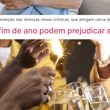
venção das doenças renais crônicas, que atingem cerca de
fim de ano podem prejudicar s