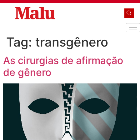
Tag:
transgênero
As cirurgias de afirmação
de gênero