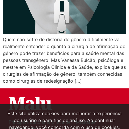
Quem não sofre de disforia de gênero dificilmente vai
realmente entender o quanto a cirurgia de afirmação de
gênero pode trazer benefícios para a saúde mental das
pessoas transgênero. Mas Vanessa Bulcão, psicóloga e
mestre em Psicologia Clínica e da Saúde, explica que as
cirurgias de afirmação de gênero, também conhecidas
como cirurgias de redesignação […]
Este site utiliza cookies para melhorar a experiência
do usuário e para fins de análise. Ao continuar
Princípios Editoriais
Política de Privacidade
navegando, você concorda com o uso de cookies.