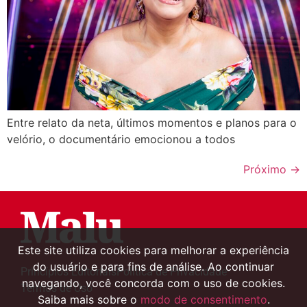
Entre relato da neta, últimos momentos e planos para o
velório, o documentário emocionou a todos
Próximo
→
Este site utiliza cookies para melhorar a experiência
do usuário e para fins de análise. Ao continuar
Princípios Editoriais
Política de Privacidade
navegando, você concorda com o uso de cookies.
Termos de Uso
Saiba mais sobre o
modo de consentimento
.