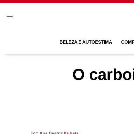
BELEZA E AUTOESTIMA
COM
O carboi
Por:
Ana Beatriz Kubata