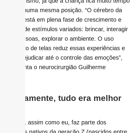
sedentarismo, já que a criança fica muito tempo
parada numa mesma posição. “O cérebro da
criança está em plena fase de crescimento e
precisa de estímulos variados: brincar, interagir
com pessoas, explorar o ambiente. O uso
excessivo de telas reduz essas experiências e
pode prejudicar até o controle das emoções”,
acrescenta o neurocirurgião Guilherme
Rossoni.
Antigamente, tudo era melhor
(?)
Se você, assim como eu, faz parte dos
primeiros nativos da geração Z (nascidos entre