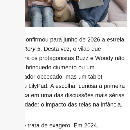
A Pixar confirmou para junho de 2026 a estreia
de
Toy Story 5
. Desta vez, o vilão que
enfrentará os protagonistas Buzz e Woody não
será um brinquedo ciumento ou um
colecionador obcecado, mas um tablet
chamado LilyPad. A escolha, curiosa à primeira
vista, toca em uma das discussões mais sérias
da atualidade: o impacto das telas na infância.
E não se trata de exagero. Em 2024,