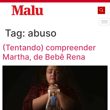
Tag:
abuso
(Tentando) compreender
Martha, de Bebê Rena