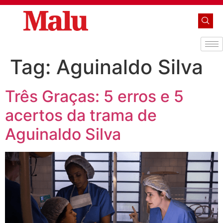
Tag:
Aguinaldo Silva
Três Graças: 5 erros e 5
acertos da trama de
Aguinaldo Silva