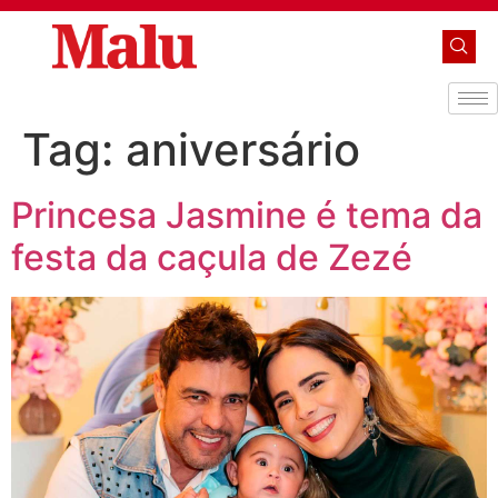
Tag:
aniversário
Princesa Jasmine é tema da
festa da caçula de Zezé