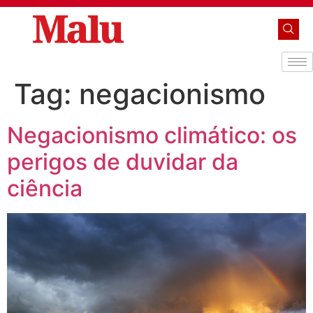
Tag:
negacionismo
Negacionismo climático: os
perigos de duvidar da
ciência