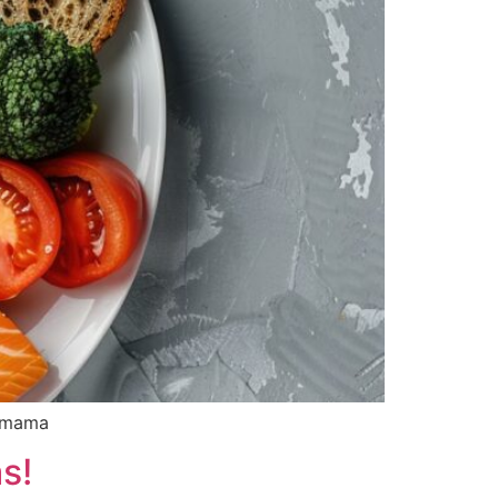
e mama
s!