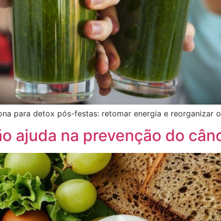
iona para detox pós-festas: retomar energia e reorganizar
ão ajuda na prevenção do câ