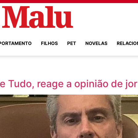
PORTAMENTO
FILHOS
PET
NOVELAS
RELACI
e Tudo, reage a opinião de jor