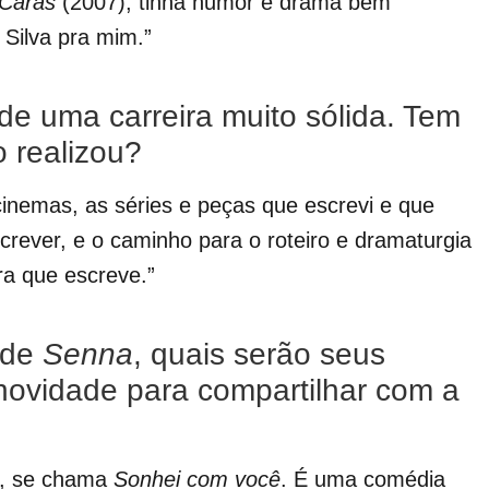
 Caras
(2007), tinha humor e drama bem
Silva pra mim.”
e uma carreira muito sólida. Tem
 realizou?
cinemas, as séries e peças que escrevi e que
rever, e o caminho para o roteiro e dramaturgia
ora que escreve.”
 de
Senna
, quais serão seus
ovidade para compartilhar com a
ro, se chama
Sonhei com você
. É uma comédia