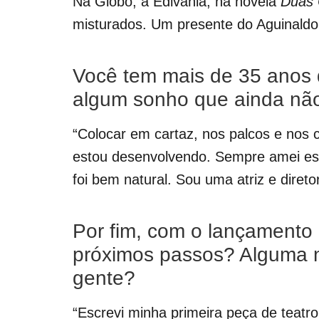
Na Globo, a Edivânia, na novela
Duas
misturados. Um presente do Aguinaldo 
Você tem mais de 35 anos d
algum sonho que ainda não
“Colocar em cartaz, nos palcos e nos 
estou desenvolvendo. Sempre amei esc
foi bem natural. Sou uma atriz e diret
Por fim, com o lançamento
próximos passos? Alguma n
gente?
“Escrevi minha primeira peça de teat