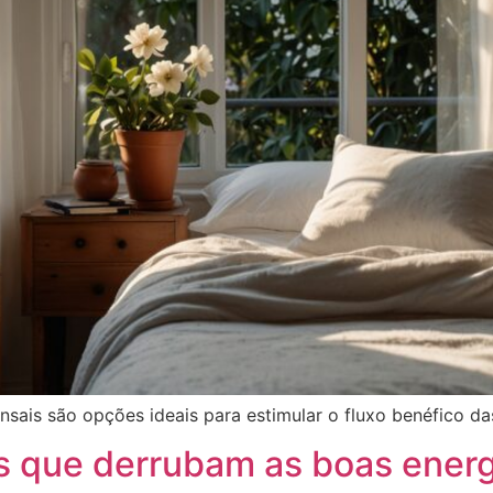
nsais são opções ideais para estimular o fluxo benéfico da
os que derrubam as boas ener