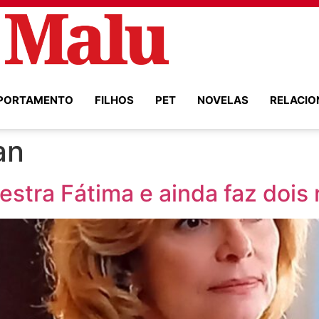
PORTAMENTO
FILHOS
PET
NOVELAS
RELACI
an
stra Fátima e ainda faz dois 