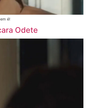
uem é!
cara Odete