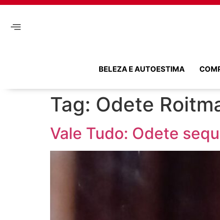
BELEZA E AUTOESTIMA
COM
Tag:
Odete Roitm
Vale Tudo: Odete seque