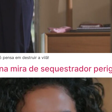
ó pensa em destruir a vilã!
 na mira de sequestrador peri