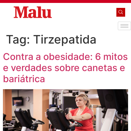
Tag:
Tirzepatida
Contra a obesidade: 6 mitos
e verdades sobre canetas e
bariátrica