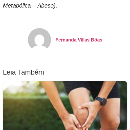
Metabóli
ca –
Abeso).
Fernanda Villas Bôas
Leia Também